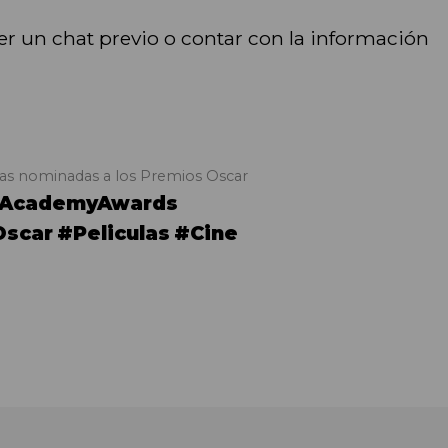
r un chat previo o contar con la información
culas nominadas a los Premios Oscar
AcademyAwards
scar
#Peliculas
#Cine