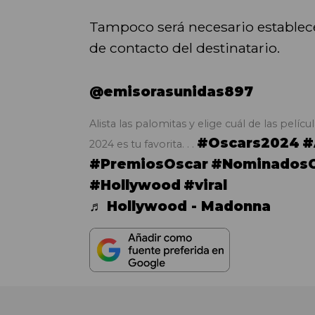
Tampoco será necesario establece
de contacto del destinatario.
@emisorasunidas897
Alista las palomitas y elige cuál de las pelí
#Oscars2024
#
2024 es tu favorita. . .
#PremiosOscar
#NominadosO
#Hollywood
#viral
♬ Hollywood - Madonna