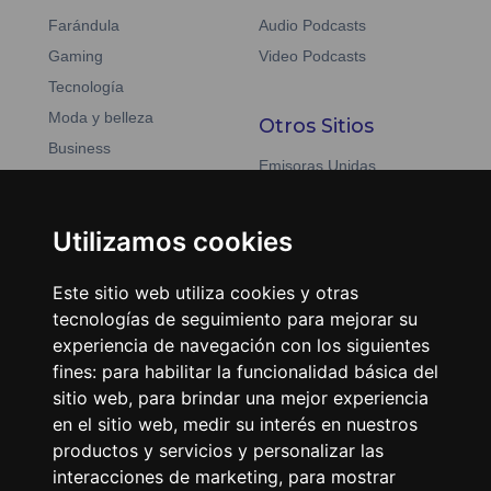
Farándula
Audio Podcasts
Gaming
Video Podcasts
Tecnología
Moda y belleza
Otros Sitios
Business
Emisoras Unidas
Noticias
La Tronadora
Utilizamos cookies
Encuéntranos
Este sitio web utiliza cookies y otras
Contacto
tecnologías de seguimiento para mejorar su
Términos y condiciones
experiencia de navegación con los siguientes
Directorio
fines:
para habilitar la funcionalidad básica del
sitio web
,
para brindar una mejor experiencia
en el sitio web
,
medir su interés en nuestros
productos y servicios y personalizar las
interacciones de marketing
,
para mostrar