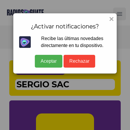
Radios Guate
Ope
×
¿Activar notificaciones?
Recibe las últimas novedades
directamente en tu dispositivo.
Aceptar
Rechazar
AUDIO PODCAST
SERGIO SAC