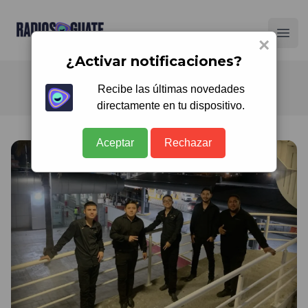
Radios Guate
Ope
×
¿Activar notificaciones?
Recibe las últimas novedades
directamente en tu dispositivo.
Aceptar
Rechazar