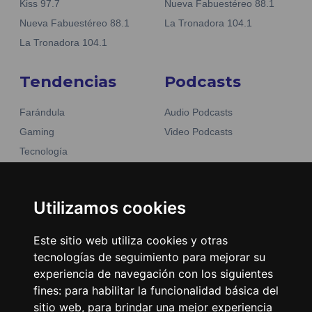
Kiss 97.7
Nueva Fabuestéreo 88.1
Nueva Fabuestéreo 88.1
La Tronadora 104.1
La Tronadora 104.1
Tendencias
Podcasts
Farándula
Audio Podcasts
Gaming
Video Podcasts
Tecnología
Moda y belleza
Otros Sitios
Business
Emisoras Unidas
Utilizamos cookies
Noticias
La Tronadora
Este sitio web utiliza cookies y otras
Encuéntranos
tecnologías de seguimiento para mejorar su
experiencia de navegación con los siguientes
fines:
para habilitar la funcionalidad básica del
Contacto
sitio web
,
para brindar una mejor experiencia
Términos y condiciones