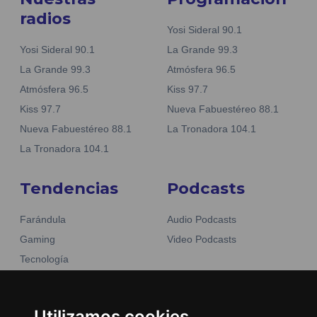
radios
Yosi Sideral 90.1
Yosi Sideral 90.1
La Grande 99.3
La Grande 99.3
Atmósfera 96.5
Atmósfera 96.5
Kiss 97.7
Kiss 97.7
Nueva Fabuestéreo 88.1
Nueva Fabuestéreo 88.1
La Tronadora 104.1
La Tronadora 104.1
Tendencias
Podcasts
Farándula
Audio Podcasts
Gaming
Video Podcasts
Tecnología
Moda y belleza
Otros Sitios
Business
Emisoras Unidas
Utilizamos cookies