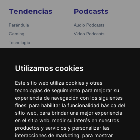
Tendencias
Podcasts
Farándula
Audio Podcasts
Gaming
Video Podcasts
Tecnología
Moda y belleza
Otros Sitios
Business
Emisoras Unidas
Utilizamos cookies
Noticias
La Tronadora
Este sitio web utiliza cookies y otras
Encuéntranos
tecnologías de seguimiento para mejorar su
experiencia de navegación con los siguientes
fines:
para habilitar la funcionalidad básica del
Contacto
sitio web
,
para brindar una mejor experiencia
Términos y condiciones
en el sitio web
,
medir su interés en nuestros
Directorio
productos y servicios y personalizar las
interacciones de marketing
,
para mostrar