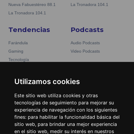
Nueva Fabuestéreo 88.1
La Tronadora 104.1
La Tronadora 104.1
Tendencias
Podcasts
Farándula
Audio Podcasts
Gaming
Video Podcasts
Tecnología
Moda y belleza
Otros Sitios
Business
Utilizamos cookies
Emisoras Unidas
Noticias
La Tronadora
Este sitio web utiliza cookies y otras
tecnologías de seguimiento para mejorar su
Encuéntranos
experiencia de navegación con los siguientes
fines:
para habilitar la funcionalidad básica del
Contacto
sitio web
,
para brindar una mejor experiencia
Términos y condiciones
en el sitio web
,
medir su interés en nuestros