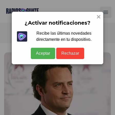
Radios Guate
Ope
×
¿Activar notificaciones?
Recibe las últimas novedades
directamente en tu dispositivo.
Aceptar
Rechazar