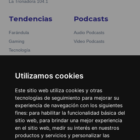
La Tronadora 104.1
Tendencias
Podcasts
Farándula
Audio Podcasts
Gaming
Video Podcasts
Tecnología
Moda y belleza
Otros Sitios
Business
Emisoras Unidas
Utilizamos cookies
Noticias
La Tronadora
Este sitio web utiliza cookies y otras
Encuéntranos
tecnologías de seguimiento para mejorar su
experiencia de navegación con los siguientes
fines:
para habilitar la funcionalidad básica del
Contacto
sitio web
,
para brindar una mejor experiencia
Términos y condiciones
en el sitio web
,
medir su interés en nuestros
Directorio
productos y servicios y personalizar las