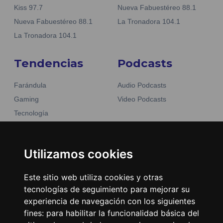
Kiss 97.7
Nueva Fabuestéreo 88.1
Nueva Fabuestéreo 88.1
La Tronadora 104.1
La Tronadora 104.1
Tendencias
Podcasts
Farándula
Audio Podcasts
Gaming
Video Podcasts
Tecnología
Moda y belleza
Otros Sitios
Business
Emisoras Unidas
Utilizamos cookies
Noticias
La Tronadora
Este sitio web utiliza cookies y otras
Encuéntranos
tecnologías de seguimiento para mejorar su
experiencia de navegación con los siguientes
fines:
para habilitar la funcionalidad básica del
Contacto