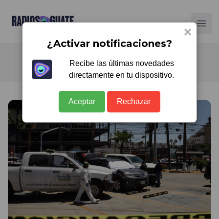
Radios Guate
Ope
×
¿Activar notificaciones?
Recibe las últimas novedades
directamente en tu dispositivo.
Aceptar
Rechazar