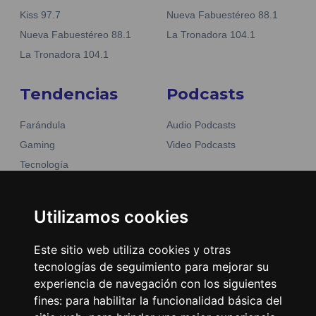
Kiss 97.7
Nueva Fabuestéreo 88.1
Nueva Fabuestéreo 88.1
La Tronadora 104.1
La Tronadora 104.1
Tendencias
Podcasts
Farándula
Audio Podcasts
Gaming
Video Podcasts
Tecnología
Moda y belleza
Otros Sitios
Business
Utilizamos cookies
Emisoras Unidas
Noticias
La Tronadora
Este sitio web utiliza cookies y otras
tecnologías de seguimiento para mejorar su
Encuéntranos
experiencia de navegación con los siguientes
fines:
para habilitar la funcionalidad básica del
Contacto