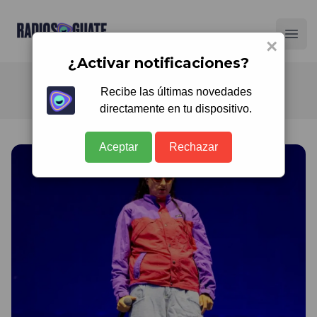
Radios Guate
Ope
×
¿Activar notificaciones?
Recibe las últimas novedades
directamente en tu dispositivo.
Aceptar
Rechazar