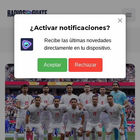
Radios Guate
Ope
×
¿Activar notificaciones?
Recibe las últimas novedades
directamente en tu dispositivo.
Aceptar
Rechazar