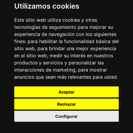
Emisoras Unidas
Utilizamos cookies
Noticias
La Tronadora
Este sitio web utiliza cookies y otras
Encuéntranos
tecnologías de seguimiento para mejorar su
experiencia de navegación con los siguientes
fines:
para habilitar la funcionalidad básica del
Contacto
sitio web
,
para brindar una mejor experiencia
Términos y condiciones
en el sitio web
,
medir su interés en nuestros
Directorio
productos y servicios y personalizar las
interacciones de marketing
,
para mostrar
anuncios que sean más relevantes para usted
.
Aceptar
Rechazar
2026
©
Grupo Emisoras Unidas
| hosting, soporte y
desarrollo por
www.dast.cl
Configurar