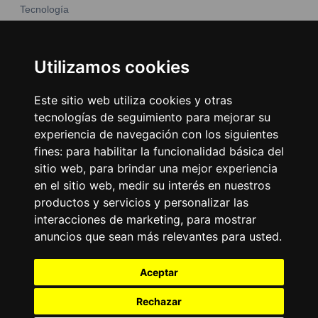
Tecnología
Moda y belleza
Otros Sitios
Business
Emisoras Unidas
Utilizamos cookies
Noticias
La Tronadora
Este sitio web utiliza cookies y otras
Encuéntranos
tecnologías de seguimiento para mejorar su
experiencia de navegación con los siguientes
fines:
para habilitar la funcionalidad básica del
Contacto
sitio web
,
para brindar una mejor experiencia
Términos y condiciones
en el sitio web
,
medir su interés en nuestros
Directorio
productos y servicios y personalizar las
interacciones de marketing
,
para mostrar
anuncios que sean más relevantes para usted
.
Aceptar
Rechazar
2026
©
Grupo Emisoras Unidas
| hosting, soporte y