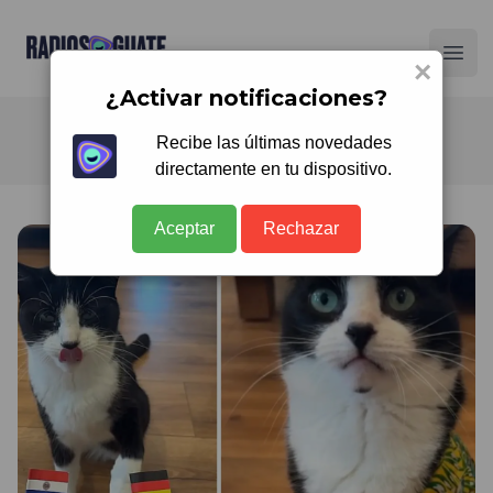
Radios Guate
Ope
×
¿Activar notificaciones?
Recibe las últimas novedades
directamente en tu dispositivo.
Aceptar
Rechazar