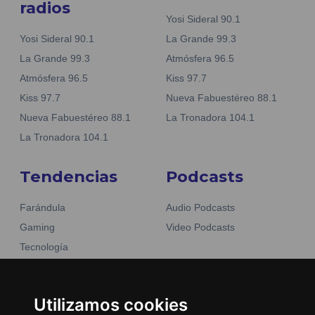
radios
Yosi Sideral 90.1
Yosi Sideral 90.1
La Grande 99.3
La Grande 99.3
Atmósfera 96.5
Atmósfera 96.5
Kiss 97.7
Kiss 97.7
Nueva Fabuestéreo 88.1
Nueva Fabuestéreo 88.1
La Tronadora 104.1
La Tronadora 104.1
Tendencias
Podcasts
Farándula
Audio Podcasts
Gaming
Video Podcasts
Tecnología
Moda y belleza
Otros Sitios
Business
Emisoras Unidas
Utilizamos cookies
Noticias