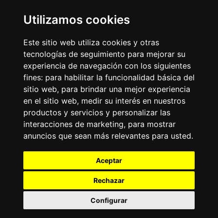
Business
Emisoras Unidas
Utilizamos cookies
Noticias
La Tronadora
Este sitio web utiliza cookies y otras
Encuéntranos
tecnologías de seguimiento para mejorar su
experiencia de navegación con los siguientes
fines:
para habilitar la funcionalidad básica del
Contacto
sitio web
,
para brindar una mejor experiencia
Términos y condiciones
en el sitio web
,
medir su interés en nuestros
Directorio
productos y servicios y personalizar las
interacciones de marketing
,
para mostrar
anuncios que sean más relevantes para usted
.
Aceptar
Rechazar
2026
©
Grupo Emisoras Unidas
| hosting, soporte y
desarrollo por
www.dast.cl
Configurar