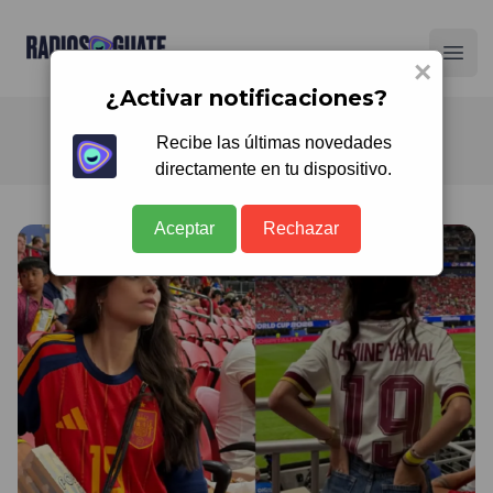
Radios Guate
Ope
×
¿Activar notificaciones?
Recibe las últimas novedades
directamente en tu dispositivo.
Aceptar
Rechazar