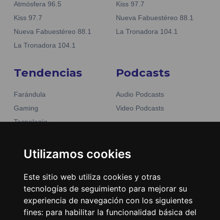
Atmósfera 96.5
Kiss 97.7
Kiss 97.7
Nueva Fabuestéreo 88.1
Nueva Fabuestéreo 88.1
La Tronadora 104.1
La Tronadora 104.1
Tendencias
Podcasts
Farándula
Audio Podcasts
Gaming
Video Podcasts
Tecnología
Moda y belleza
Otros Sitios
Business
Utilizamos cookies
Emisoras Unidas
Noticias
La Tronadora
Este sitio web utiliza cookies y otras
tecnologías de seguimiento para mejorar su
Encuéntranos
experiencia de navegación con los siguientes
fines:
para habilitar la funcionalidad básica del
Contacto