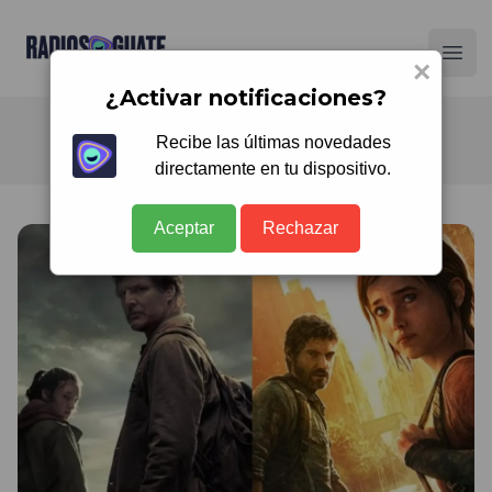
Radios Guate
Ope
×
¿Activar notificaciones?
Recibe las últimas novedades
directamente en tu dispositivo.
Aceptar
Rechazar