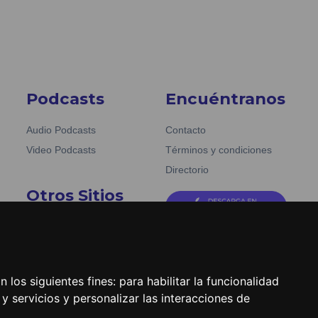
Podcasts
Encuéntranos
Audio Podcasts
Contacto
Video Podcasts
Términos y condiciones
Directorio
Otros Sitios
Emisoras Unidas
La Tronadora
 los siguientes fines:
para habilitar la funcionalidad
y servicios y personalizar las interacciones de