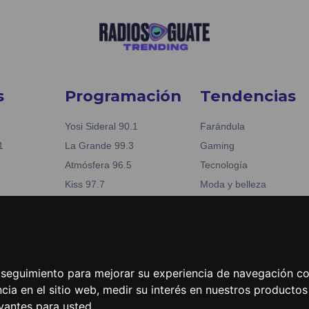
s
Programación
Tendencias
Yosi Sideral 90.1
Farándula
1
La Grande 99.3
Gaming
Atmósfera 96.5
Tecnología
Kiss 97.7
Moda y belleza
Nueva Fabuestéreo 88.1
Business
reo 88.1
La Tronadora 104.1
Noticias
04.1
e seguimiento para mejorar su experiencia de navegación con
cia en el sitio web
,
medir su interés en nuestros productos 
vantes para usted
.