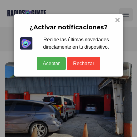
Radios Guate
Ope
×
¿Activar notificaciones?
Recibe las últimas novedades
directamente en tu dispositivo.
Aceptar
Rechazar