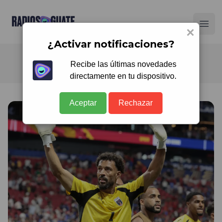
Radios Guate
Ope
×
¿Activar notificaciones?
Recibe las últimas novedades
directamente en tu dispositivo.
Aceptar
Rechazar