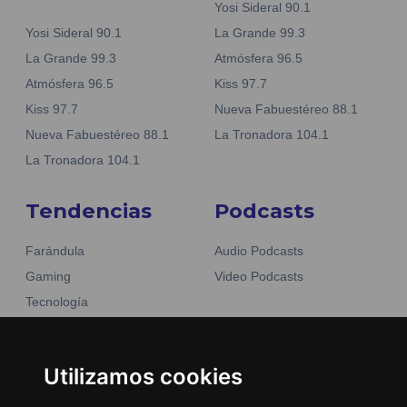
Yosi Sideral 90.1
Yosi Sideral 90.1
La Grande 99.3
La Grande 99.3
Atmósfera 96.5
Atmósfera 96.5
Kiss 97.7
Kiss 97.7
Nueva Fabuestéreo 88.1
Nueva Fabuestéreo 88.1
La Tronadora 104.1
La Tronadora 104.1
Tendencias
Podcasts
Farándula
Audio Podcasts
Gaming
Video Podcasts
Tecnología
Moda y belleza
Otros Sitios
Business
Emisoras Unidas
Utilizamos cookies
Noticias
La Tronadora